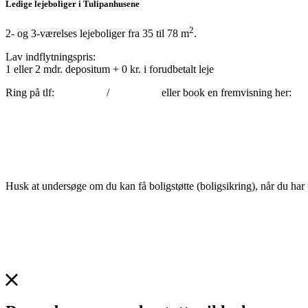
Ledige lejeboliger i Tulipanhusene
2
2- og 3-værelses lejeboliger fra 35 til 78 m
.
Lav indflytningspris:
1 eller 2 mdr. depositum + 0 kr. i forudbetalt leje
Ring på tlf:
2924 8632
/
3031 3458
eller book en fremvisning her:
Husk at undersøge om du kan få boligstøtte (boligsikring), når du har f