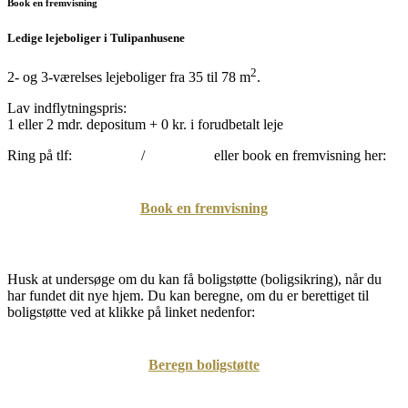
Book en fremvisning
Ledige lejeboliger i Tulipanhusene
2
2- og 3-værelses lejeboliger fra 35 til 78 m
.
Lav indflytningspris:
1 eller 2 mdr. depositum + 0 kr. i forudbetalt leje
Ring på tlf:
2924 8632
/
3031 3458
eller book en fremvisning her:
Book en fremvisning
Husk at undersøge om du kan få boligstøtte (boligsikring), når du
har fundet dit nye hjem. Du kan beregne, om du er berettiget til
boligstøtte ved at klikke på linket nedenfor:
Beregn boligstøtte