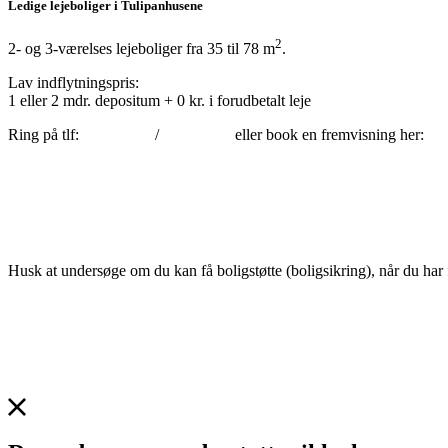
Ledige lejeboliger i Tulipanhusene
2
2- og 3-værelses lejeboliger fra 35 til 78 m
.
Lav indflytningspris:
1 eller 2 mdr. depositum + 0 kr. i forudbetalt leje
Ring på tlf:
2924 8632
/
3031 3458
eller book en fremvisning her:
Husk at undersøge om du kan få boligstøtte (boligsikring), når du har f