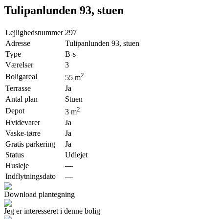
Tulipanlunden 93, stuen
Lejlighedsnummer
297
Adresse
Tulipanlunden 93, stuen
Type
B-s
Værelser
3
2
Boligareal
55
m
Terrasse
Ja
Antal plan
Stuen
2
Depot
3
m
Hvidevarer
Ja
Vaske-tørre
Ja
Gratis parkering
Ja
Status
Udlejet
Husleje
—
Indflytningsdato
—
Download plantegning
Jeg er interesseret i denne bolig