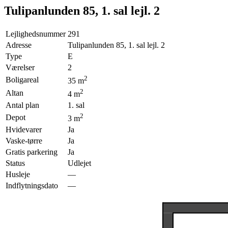
Tulipanlunden 85, 1. sal lejl. 2
Lejlighedsnummer
291
Adresse
Tulipanlunden 85, 1. sal lejl. 2
Type
E
Værelser
2
2
Boligareal
35
m
2
Altan
4
m
Antal plan
1. sal
2
Depot
3
m
Hvidevarer
Ja
Vaske-tørre
Ja
Gratis parkering
Ja
Status
Udlejet
Husleje
—
Indflytningsdato
—