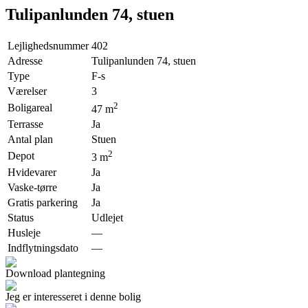
Tulipanlunden 74, stuen
Lejlighedsnummer
402
Adresse
Tulipanlunden 74, stuen
Type
F-s
Værelser
3
2
Boligareal
47
m
Terrasse
Ja
Antal plan
Stuen
2
Depot
3
m
Hvidevarer
Ja
Vaske-tørre
Ja
Gratis parkering
Ja
Status
Udlejet
Husleje
—
Indflytningsdato
—
Download plantegning
Jeg er interesseret i denne bolig