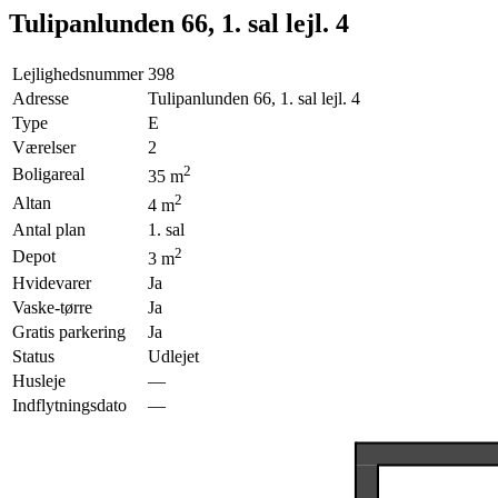
Tulipanlunden 66, 1. sal lejl. 4
Lejlighedsnummer
398
Adresse
Tulipanlunden 66, 1. sal lejl. 4
Type
E
Værelser
2
2
Boligareal
35
m
2
Altan
4
m
Antal plan
1. sal
2
Depot
3
m
Hvidevarer
Ja
Vaske-tørre
Ja
Gratis parkering
Ja
Status
Udlejet
Husleje
—
Indflytningsdato
—