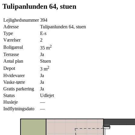
Tulipanlunden 64, stuen
Lejlighedsnummer
394
Adresse
Tulipanlunden 64, stuen
Type
E-s
Værelser
2
2
Boligareal
35
m
Terrasse
Ja
Antal plan
Stuen
2
Depot
3
m
Hvidevarer
Ja
Vaske-tørre
Ja
Gratis parkering
Ja
Status
Udlejet
Husleje
—
Indflytningsdato
—