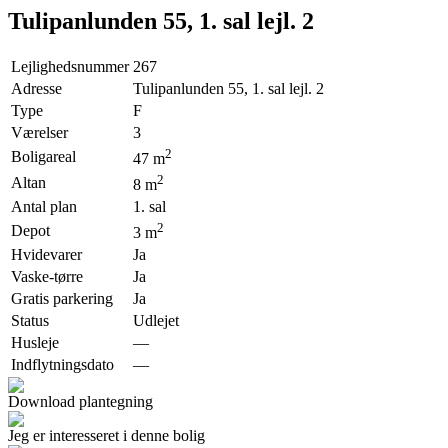
Tulipanlunden 55, 1. sal lejl. 2
Lejlighedsnummer
267
Adresse
Tulipanlunden 55, 1. sal lejl. 2
Type
F
Værelser
3
2
Boligareal
47
m
2
Altan
8
m
Antal plan
1. sal
2
Depot
3
m
Hvidevarer
Ja
Vaske-tørre
Ja
Gratis parkering
Ja
Status
Udlejet
Husleje
—
Indflytningsdato
—
Download plantegning
Jeg er interesseret i denne bolig