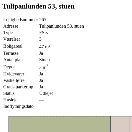
Tulipanlunden 53, stuen
Lejlighedsnummer
265
Adresse
Tulipanlunden 53, stuen
Type
FS-s
Værelser
3
2
Boligareal
47
m
Terrasse
Ja
Antal plan
Stuen
2
Depot
3
m
Hvidevarer
Ja
Vaske-tørre
Ja
Gratis parkering
Ja
Status
Udlejet
Husleje
—
Indflytningsdato
—