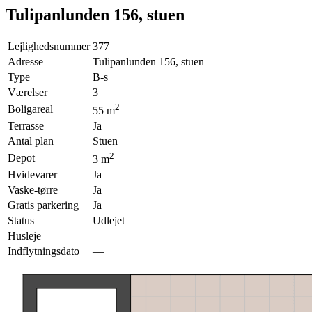
Tulipanlunden 156, stuen
Lejlighedsnummer
377
Adresse
Tulipanlunden 156, stuen
Type
B-s
Værelser
3
2
Boligareal
55
m
Terrasse
Ja
Antal plan
Stuen
2
Depot
3
m
Hvidevarer
Ja
Vaske-tørre
Ja
Gratis parkering
Ja
Status
Udlejet
Husleje
—
Indflytningsdato
—