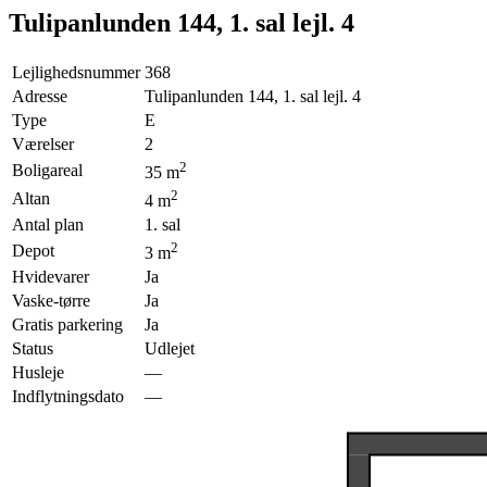
Tulipanlunden 144, 1. sal lejl. 4
Lejlighedsnummer
368
Adresse
Tulipanlunden 144, 1. sal lejl. 4
Type
E
Værelser
2
2
Boligareal
35
m
2
Altan
4
m
Antal plan
1. sal
2
Depot
3
m
Hvidevarer
Ja
Vaske-tørre
Ja
Gratis parkering
Ja
Status
Udlejet
Husleje
—
Indflytningsdato
—