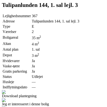
Tulipanlunden 144, 1. sal lejl. 3
Lejlighedsnummer
367
Adresse
Tulipanlunden 144, 1. sal lejl. 3
Type
E
Værelser
2
2
Boligareal
35
m
2
Altan
4
m
Antal plan
1. sal
2
Depot
3
m
Hvidevarer
Ja
Vaske-tørre
Ja
Gratis parkering
Ja
Status
Udlejet
Husleje
—
Indflytningsdato
—
Download plantegning
Jeg er interesseret i denne bolig