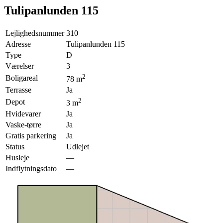
Tulipanlunden 115
Lejlighedsnummer
310
Adresse
Tulipanlunden 115
Type
D
Værelser
3
2
Boligareal
78
m
Terrasse
Ja
2
Depot
3
m
Hvidevarer
Ja
Vaske-tørre
Ja
Gratis parkering
Ja
Status
Udlejet
Husleje
—
Indflytningsdato
—