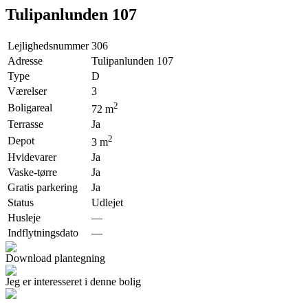
Tulipanlunden 107
Lejlighedsnummer
306
Adresse
Tulipanlunden 107
Type
D
Værelser
3
2
Boligareal
72
m
Terrasse
Ja
2
Depot
3
m
Hvidevarer
Ja
Vaske-tørre
Ja
Gratis parkering
Ja
Status
Udlejet
Husleje
—
Indflytningsdato
—
Download plantegning
Jeg er interesseret i denne bolig