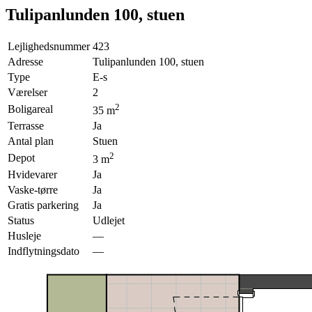
Tulipanlunden 100, stuen
Lejlighedsnummer
423
Adresse
Tulipanlunden 100, stuen
Type
E-s
Værelser
2
2
Boligareal
35
m
Terrasse
Ja
Antal plan
Stuen
2
Depot
3
m
Hvidevarer
Ja
Vaske-tørre
Ja
Gratis parkering
Ja
Status
Udlejet
Husleje
—
Indflytningsdato
—