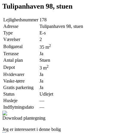
Tulipanhaven 98, stuen
Lejlighedsnummer
178
Adresse
Tulipanhaven 98, stuen
Type
E-s
Værelser
2
2
Boligareal
35
m
Terrasse
Ja
Antal plan
Stuen
2
Depot
3
m
Hvidevarer
Ja
Vaske-tørre
Ja
Gratis parkering
Ja
Status
Udlejet
Husleje
—
Indflytningsdato
—
Download plantegning
Jeg er interesseret i denne bolig