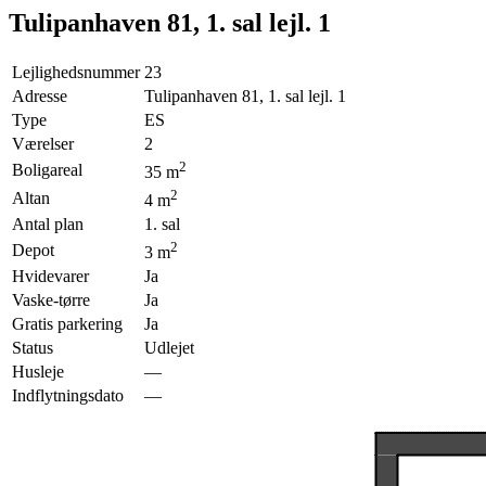
Tulipanhaven 81, 1. sal lejl. 1
Lejlighedsnummer
23
Adresse
Tulipanhaven 81, 1. sal lejl. 1
Type
ES
Værelser
2
2
Boligareal
35
m
2
Altan
4
m
Antal plan
1. sal
2
Depot
3
m
Hvidevarer
Ja
Vaske-tørre
Ja
Gratis parkering
Ja
Status
Udlejet
Husleje
—
Indflytningsdato
—