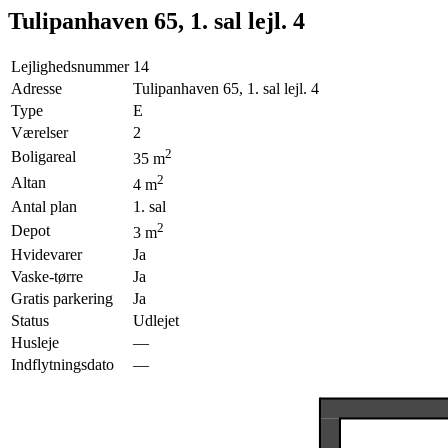
Tulipanhaven 65, 1. sal lejl. 4
Lejlighedsnummer
14
Adresse
Tulipanhaven 65, 1. sal lejl. 4
Type
E
Værelser
2
2
Boligareal
35
m
2
Altan
4
m
Antal plan
1. sal
2
Depot
3
m
Hvidevarer
Ja
Vaske-tørre
Ja
Gratis parkering
Ja
Status
Udlejet
Husleje
—
Indflytningsdato
—