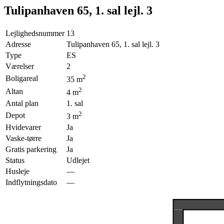
Tulipanhaven 65, 1. sal lejl. 3
Lejlighedsnummer
13
Adresse
Tulipanhaven 65, 1. sal lejl. 3
Type
ES
Værelser
2
2
Boligareal
35
m
2
Altan
4
m
Antal plan
1. sal
2
Depot
3
m
Hvidevarer
Ja
Vaske-tørre
Ja
Gratis parkering
Ja
Status
Udlejet
Husleje
—
Indflytningsdato
—