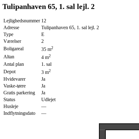
Tulipanhaven 65, 1. sal lejl. 2
Lejlighedsnummer
12
Adresse
Tulipanhaven 65, 1. sal lejl. 2
Type
E
Værelser
2
2
Boligareal
35
m
2
Altan
4
m
Antal plan
1. sal
2
Depot
3
m
Hvidevarer
Ja
Vaske-tørre
Ja
Gratis parkering
Ja
Status
Udlejet
Husleje
—
Indflytningsdato
—