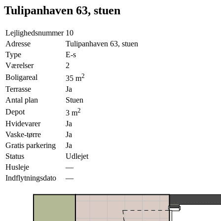
Tulipanhaven 63, stuen
Lejlighedsnummer
10
Adresse
Tulipanhaven 63, stuen
Type
E-s
Værelser
2
2
Boligareal
35
m
Terrasse
Ja
Antal plan
Stuen
2
Depot
3
m
Hvidevarer
Ja
Vaske-tørre
Ja
Gratis parkering
Ja
Status
Udlejet
Husleje
—
Indflytningsdato
—