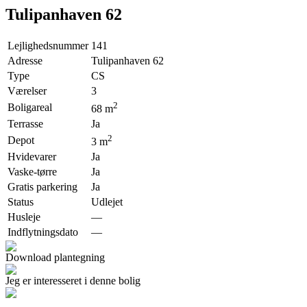
Tulipanhaven 62
Lejlighedsnummer
141
Adresse
Tulipanhaven 62
Type
CS
Værelser
3
2
Boligareal
68
m
Terrasse
Ja
2
Depot
3
m
Hvidevarer
Ja
Vaske-tørre
Ja
Gratis parkering
Ja
Status
Udlejet
Husleje
—
Indflytningsdato
—
Download plantegning
Jeg er interesseret i denne bolig