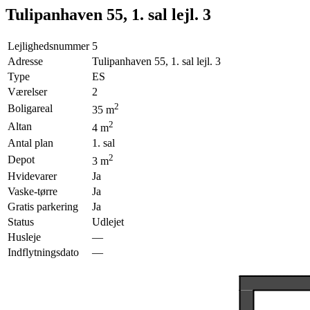
Tulipanhaven 55, 1. sal lejl. 3
Lejlighedsnummer
5
Adresse
Tulipanhaven 55, 1. sal lejl. 3
Type
ES
Værelser
2
2
Boligareal
35
m
2
Altan
4
m
Antal plan
1. sal
2
Depot
3
m
Hvidevarer
Ja
Vaske-tørre
Ja
Gratis parkering
Ja
Status
Udlejet
Husleje
—
Indflytningsdato
—