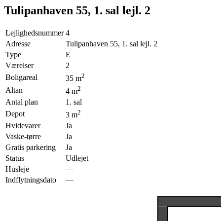
Tulipanhaven 55, 1. sal lejl. 2
Lejlighedsnummer
4
Adresse
Tulipanhaven 55, 1. sal lejl. 2
Type
E
Værelser
2
2
Boligareal
35
m
2
Altan
4
m
Antal plan
1. sal
2
Depot
3
m
Hvidevarer
Ja
Vaske-tørre
Ja
Gratis parkering
Ja
Status
Udlejet
Husleje
—
Indflytningsdato
—