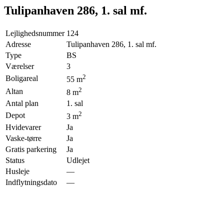
Tulipanhaven 286, 1. sal mf.
Lejlighedsnummer
124
Adresse
Tulipanhaven 286, 1. sal mf.
Type
BS
Værelser
3
2
Boligareal
55
m
2
Altan
8
m
Antal plan
1. sal
2
Depot
3
m
Hvidevarer
Ja
Vaske-tørre
Ja
Gratis parkering
Ja
Status
Udlejet
Husleje
—
Indflytningsdato
—