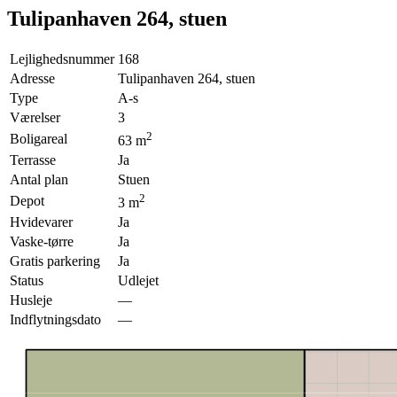
Tulipanhaven 264, stuen
Lejlighedsnummer
168
Adresse
Tulipanhaven 264, stuen
Type
A-s
Værelser
3
2
Boligareal
63
m
Terrasse
Ja
Antal plan
Stuen
2
Depot
3
m
Hvidevarer
Ja
Vaske-tørre
Ja
Gratis parkering
Ja
Status
Udlejet
Husleje
—
Indflytningsdato
—