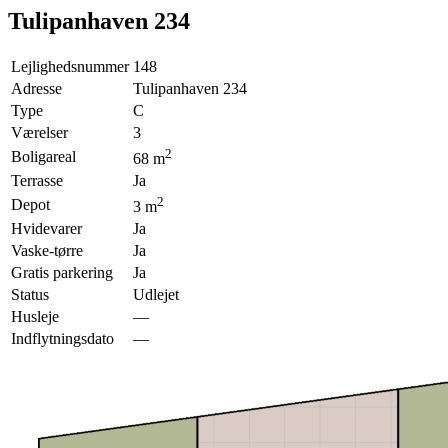
Tulipanhaven 234
Lejlighedsnummer
148
Adresse
Tulipanhaven 234
Type
C
Værelser
3
2
Boligareal
68
m
Terrasse
Ja
2
Depot
3
m
Hvidevarer
Ja
Vaske-tørre
Ja
Gratis parkering
Ja
Status
Udlejet
Husleje
—
Indflytningsdato
—