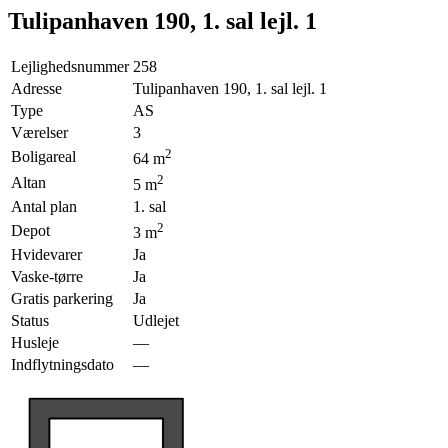
Tulipanhaven 190, 1. sal lejl. 1
Lejlighedsnummer
258
Adresse
Tulipanhaven 190, 1. sal lejl. 1
Type
AS
Værelser
3
2
Boligareal
64
m
2
Altan
5
m
Antal plan
1. sal
2
Depot
3
m
Hvidevarer
Ja
Vaske-tørre
Ja
Gratis parkering
Ja
Status
Udlejet
Husleje
—
Indflytningsdato
—