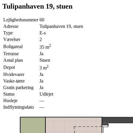
Tulipanhaven 19, stuen
Lejlighedsnummer
60
Adresse
Tulipanhaven 19, stuen
Type
E-s
Værelser
2
2
Boligareal
35
m
Terrasse
Ja
Antal plan
Stuen
2
Depot
3
m
Hvidevarer
Ja
Vaske-tørre
Ja
Gratis parkering
Ja
Status
Udlejet
Husleje
—
Indflytningsdato
—