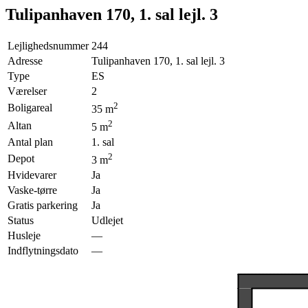
Tulipanhaven 170, 1. sal lejl. 3
Lejlighedsnummer
244
Adresse
Tulipanhaven 170, 1. sal lejl. 3
Type
ES
Værelser
2
2
Boligareal
35
m
2
Altan
5
m
Antal plan
1. sal
2
Depot
3
m
Hvidevarer
Ja
Vaske-tørre
Ja
Gratis parkering
Ja
Status
Udlejet
Husleje
—
Indflytningsdato
—