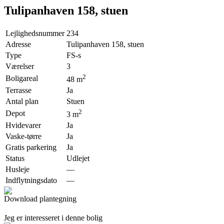
Tulipanhaven 158, stuen
Lejlighedsnummer
234
Adresse
Tulipanhaven 158, stuen
Type
FS-s
Værelser
3
2
Boligareal
48
m
Terrasse
Ja
Antal plan
Stuen
2
Depot
3
m
Hvidevarer
Ja
Vaske-tørre
Ja
Gratis parkering
Ja
Status
Udlejet
Husleje
—
Indflytningsdato
—
Download plantegning
Jeg er interesseret i denne bolig