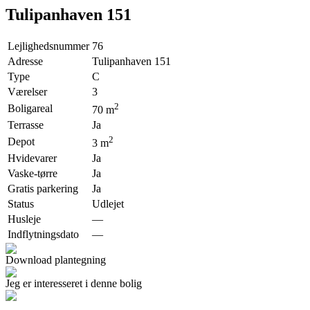
Tulipanhaven 151
Lejlighedsnummer
76
Adresse
Tulipanhaven 151
Type
C
Værelser
3
2
Boligareal
70
m
Terrasse
Ja
2
Depot
3
m
Hvidevarer
Ja
Vaske-tørre
Ja
Gratis parkering
Ja
Status
Udlejet
Husleje
—
Indflytningsdato
—
Download plantegning
Jeg er interesseret i denne bolig