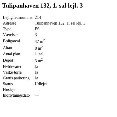
Tulipanhaven 132, 1. sal lejl. 3
Lejlighedsnummer
214
Adresse
Tulipanhaven 132, 1. sal lejl. 3
Type
FS
Værelser
3
2
Boligareal
47
m
2
Altan
8
m
Antal plan
1. sal
2
Depot
3
m
Hvidevarer
Ja
Vaske-tørre
Ja
Gratis parkering
Ja
Status
Udlejet
Husleje
—
Indflytningsdato
—