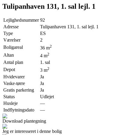
Tulipanhaven 131, 1. sal lejl. 1
Lejlighedsnummer
92
Adresse
Tulipanhaven 131, 1. sal lejl. 1
Type
ES
Værelser
2
2
Boligareal
36
m
2
Altan
4
m
Antal plan
1. sal
2
Depot
3
m
Hvidevarer
Ja
Vaske-tørre
Ja
Gratis parkering
Ja
Status
Udlejet
Husleje
—
Indflytningsdato
—
Download plantegning
Jeg er interesseret i denne bolig