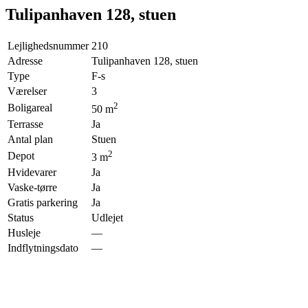
Tulipanhaven 128, stuen
Lejlighedsnummer
210
Adresse
Tulipanhaven 128, stuen
Type
F-s
Værelser
3
2
Boligareal
50
m
Terrasse
Ja
Antal plan
Stuen
2
Depot
3
m
Hvidevarer
Ja
Vaske-tørre
Ja
Gratis parkering
Ja
Status
Udlejet
Husleje
—
Indflytningsdato
—