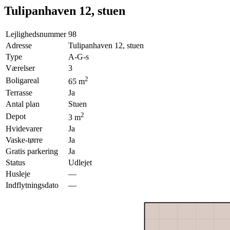
Tulipanhaven 12, stuen
Lejlighedsnummer
98
Adresse
Tulipanhaven 12, stuen
Type
A-G-s
Værelser
3
2
Boligareal
65
m
Terrasse
Ja
Antal plan
Stuen
2
Depot
3
m
Hvidevarer
Ja
Vaske-tørre
Ja
Gratis parkering
Ja
Status
Udlejet
Husleje
—
Indflytningsdato
—