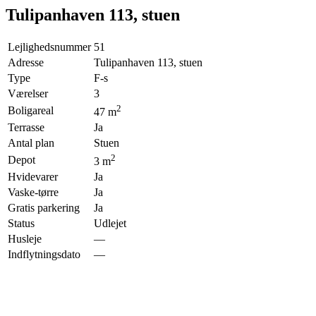
Tulipanhaven 113, stuen
Lejlighedsnummer
51
Adresse
Tulipanhaven 113, stuen
Type
F-s
Værelser
3
2
Boligareal
47
m
Terrasse
Ja
Antal plan
Stuen
2
Depot
3
m
Hvidevarer
Ja
Vaske-tørre
Ja
Gratis parkering
Ja
Status
Udlejet
Husleje
—
Indflytningsdato
—