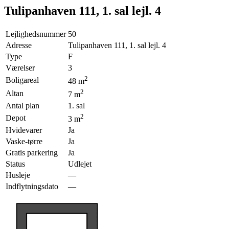
Tulipanhaven 111, 1. sal lejl. 4
Lejlighedsnummer
50
Adresse
Tulipanhaven 111, 1. sal lejl. 4
Type
F
Værelser
3
2
Boligareal
48
m
2
Altan
7
m
Antal plan
1. sal
2
Depot
3
m
Hvidevarer
Ja
Vaske-tørre
Ja
Gratis parkering
Ja
Status
Udlejet
Husleje
—
Indflytningsdato
—